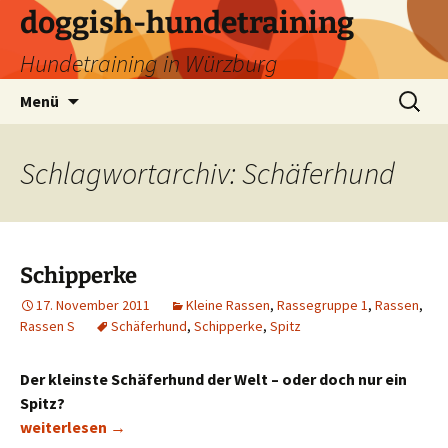
Zum
doggish-hundetraining
Inhalt
Hundetraining in Würzburg
springen
Suchen
Menü
nach:
Schlagwortarchiv: Schäferhund
Schipperke
17. November 2011
Kleine Rassen
,
Rassegruppe 1
,
Rassen
,
Rassen S
Schäferhund
,
Schipperke
,
Spitz
Der kleinste Schäferhund der Welt – oder doch nur ein
Spitz?
Schipperke
weiterlesen
→