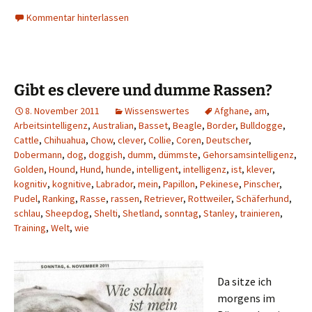
Kommentar hinterlassen
Gibt es clevere und dumme Rassen?
8. November 2011
Wissenswertes
Afghane
,
am
,
Arbeitsintelligenz
,
Australian
,
Basset
,
Beagle
,
Border
,
Bulldogge
,
Cattle
,
Chihuahua
,
Chow
,
clever
,
Collie
,
Coren
,
Deutscher
,
Dobermann
,
dog
,
doggish
,
dumm
,
dümmste
,
Gehorsamsintelligenz
,
Golden
,
Hound
,
Hund
,
hunde
,
intelligent
,
intelligenz
,
ist
,
klever
,
kognitiv
,
kognitive
,
Labrador
,
mein
,
Papillon
,
Pekinese
,
Pinscher
,
Pudel
,
Ranking
,
Rasse
,
rassen
,
Retriever
,
Rottweiler
,
Schäferhund
,
schlau
,
Sheepdog
,
Shelti
,
Shetland
,
sonntag
,
Stanley
,
trainieren
,
Training
,
Welt
,
wie
Da sitze ich
morgens im