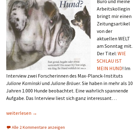
Büro und meine
Arbeitskollegin
bringt mir einen
Zeitungsartikel
von der
aktuellen WELT
am Sonntag mit.
Der Titel:
WIE
SCHLAU IST
MEIN HUND
! Im
Interview zwei Forscherinnen des Max-Planck-Instituts
Juliane Kaminski
und
Juliane Bräuer
. Sie haben in mehr als 10
Jahren 1.000 Hunde beobachtet. Eine wahrlich spannende
Aufgabe. Das Interview liest sich ganz interessant…
Gibt es clevere und dumme Rassen?
weiterlesen
→
Alle 2 Kommentare anzeigen