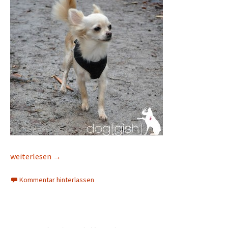
Chihuahua
weiterlesen
→
Kommentar hinterlassen