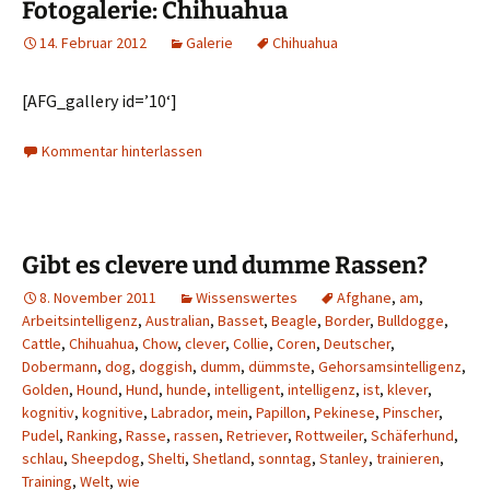
Fotogalerie: Chihuahua
14. Februar 2012
Galerie
Chihuahua
[AFG_gallery id=’10‘]
Kommentar hinterlassen
Gibt es clevere und dumme Rassen?
8. November 2011
Wissenswertes
Afghane
,
am
,
Arbeitsintelligenz
,
Australian
,
Basset
,
Beagle
,
Border
,
Bulldogge
,
Cattle
,
Chihuahua
,
Chow
,
clever
,
Collie
,
Coren
,
Deutscher
,
Dobermann
,
dog
,
doggish
,
dumm
,
dümmste
,
Gehorsamsintelligenz
,
Golden
,
Hound
,
Hund
,
hunde
,
intelligent
,
intelligenz
,
ist
,
klever
,
kognitiv
,
kognitive
,
Labrador
,
mein
,
Papillon
,
Pekinese
,
Pinscher
,
Pudel
,
Ranking
,
Rasse
,
rassen
,
Retriever
,
Rottweiler
,
Schäferhund
,
schlau
,
Sheepdog
,
Shelti
,
Shetland
,
sonntag
,
Stanley
,
trainieren
,
Training
,
Welt
,
wie