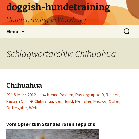
Zum
doggish-hundetraining
Inhalt
Hundetraining in Würzburg
springen
Suchen
Menü
nach:
Schlagwortarchiv: Chihuahua
Chihuahua
16. März 2012
Kleine Rassen
,
Rassegruppe 9
,
Rassen
,
Rassen C
Chihuahua
,
der
,
Hund
,
kleinster
,
Mexiko
,
Opfer
,
Opfergabe
,
Welt
Vom Opfer zum Star des roten Teppichs