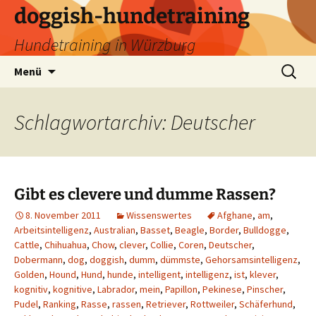
Zum
doggish-hundetraining
Inhalt
Hundetraining in Würzburg
springen
Suchen
Menü
nach:
Schlagwortarchiv: Deutscher
Gibt es clevere und dumme Rassen?
8. November 2011
Wissenswertes
Afghane
,
am
,
Arbeitsintelligenz
,
Australian
,
Basset
,
Beagle
,
Border
,
Bulldogge
,
Cattle
,
Chihuahua
,
Chow
,
clever
,
Collie
,
Coren
,
Deutscher
,
Dobermann
,
dog
,
doggish
,
dumm
,
dümmste
,
Gehorsamsintelligenz
,
Golden
,
Hound
,
Hund
,
hunde
,
intelligent
,
intelligenz
,
ist
,
klever
,
kognitiv
,
kognitive
,
Labrador
,
mein
,
Papillon
,
Pekinese
,
Pinscher
,
Pudel
,
Ranking
,
Rasse
,
rassen
,
Retriever
,
Rottweiler
,
Schäferhund
,