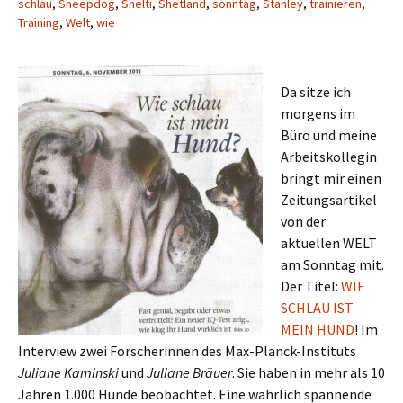
schlau
,
Sheepdog
,
Shelti
,
Shetland
,
sonntag
,
Stanley
,
trainieren
,
Training
,
Welt
,
wie
Da sitze ich
morgens im
Büro und meine
Arbeitskollegin
bringt mir einen
Zeitungsartikel
von der
aktuellen WELT
am Sonntag mit.
Der Titel:
WIE
SCHLAU IST
MEIN HUND
! Im
Interview zwei Forscherinnen des Max-Planck-Instituts
Juliane Kaminski
und
Juliane Bräuer
. Sie haben in mehr als 10
Jahren 1.000 Hunde beobachtet. Eine wahrlich spannende