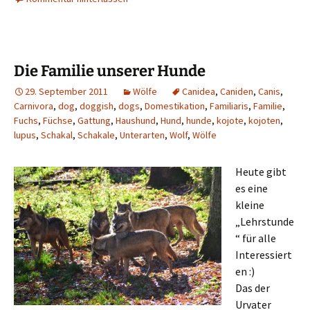
Die Familie unserer Hunde
29. September 2011
Wölfe
Canidea
,
Caniden
,
Canis
,
Carnivora
,
dog
,
doggish
,
dogs
,
Domestikation
,
Familiaris
,
Familie
,
Fuchs
,
Füchse
,
Gattung
,
Haushund
,
Hund
,
hunde
,
kojote
,
kojoten
,
lupus
,
Schakal
,
Schakale
,
Unterarten
,
Wolf
,
Wölfe
Heute gibt
es eine
kleine
„Lehrstunde
“ für alle
Interessiert
en :)
Das der
Urvater