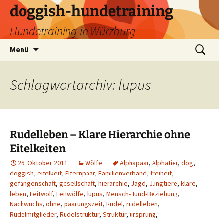
Zum
doggish-hundetraining
Inhalt
Hundetraining in Würzburg
springen
Suchen
Menü
nach:
Schlagwortarchiv: lupus
Rudelleben – Klare Hierarchie ohne
Eitelkeiten
26. Oktober 2011
Wölfe
Alphapaar
,
Alphatier
,
dog
,
doggish
,
eitelkeit
,
Elternpaar
,
Familienverband
,
freiheit
,
gefangenschaft
,
gesellschaft
,
hierarchie
,
Jagd
,
Jungtiere
,
klare
,
leben
,
Leitwolf
,
Leitwölfe
,
lupus
,
Mensch-Hund-Beziehung
,
Nachwuchs
,
ohne
,
paarungszeit
,
Rudel
,
rudelleben
,
Rudelmitglieder
,
Rudelstruktur
,
Struktur
,
ursprung
,