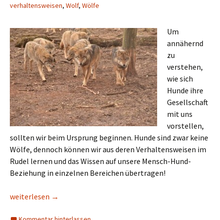
verhaltensweisen
,
Wolf
,
Wölfe
Um
annähernd
zu
verstehen,
wie sich
Hunde ihre
Gesellschaft
mit uns
vorstellen,
sollten wir beim Ursprung beginnen. Hunde sind zwar keine
Wölfe, dennoch können wir aus deren Verhaltensweisen im
Rudel lernen und das Wissen auf unsere Mensch-Hund-
Beziehung in einzelnen Bereichen übertragen!
Rudelleben – Klare Hierarchie ohne Eitelkeiten
weiterlesen
→
Kommentar hinterlassen