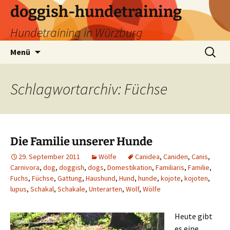
Zum
doggish-hundetraining
Inhalt
Hundetraining in Würzburg
springen
Suchen
Menü
nach:
Schlagwortarchiv: Füchse
Die Familie unserer Hunde
29. September 2011
Wölfe
Canidea
,
Caniden
,
Canis
,
Carnivora
,
dog
,
doggish
,
dogs
,
Domestikation
,
Familiaris
,
Familie
,
Fuchs
,
Füchse
,
Gattung
,
Haushund
,
Hund
,
hunde
,
kojote
,
kojoten
,
lupus
,
Schakal
,
Schakale
,
Unterarten
,
Wolf
,
Wölfe
Heute gibt
es eine