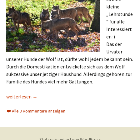
kleine
„Lehrstunde
“ für alle
Interessiert
en :)
Das der
Urvater
unserer Hunde der Wolf ist, dürfte wohl jedem bekannt sein.
Durch die Domestikation entwickelte sich aus dem Wolf
sukzessive unser jetziger Haushund. Allerdings gehören zur
Familie des Hundes viel mehr Gattungen.
Die Familie unserer Hunde
weiterlesen
→
Alle 3 Kommentare anzeigen
Stolz präsentiert von WordPress