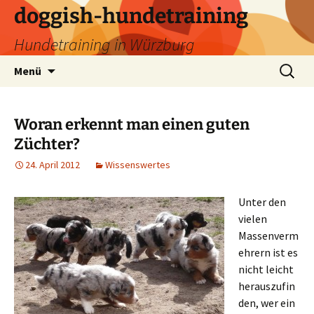
Zum
doggish-hundetraining
Inhalt
Hundetraining in Würzburg
springen
Suchen
Menü
nach:
Woran erkennt man einen guten
Züchter?
24. April 2012
Wissenswertes
Unter den
vielen
Massenverm
ehrern ist es
nicht leicht
herauszufin
den, wer ein