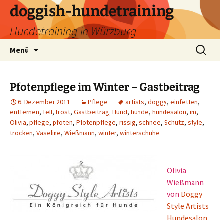
Zum
doggish-hundetraining
Inhalt
Hundetraining in Würzburg
springen
Suchen
Menü
nach:
Pfotenpflege im Winter – Gastbeitrag
6. Dezember 2011
Pflege
artists
,
doggy
,
einfetten
,
entfernen
,
fell
,
frost
,
Gastbeitrag
,
Hund
,
hunde
,
hundesalon
,
im
,
Olivia
,
pflege
,
pfoten
,
Pfotenpflege
,
rissig
,
schnee
,
Schutz
,
style
,
trocken
,
Vaseline
,
Wießmann
,
winter
,
winterschuhe
Olivia
Wießmann
von
Doggy
Style Artists
Hundesalon