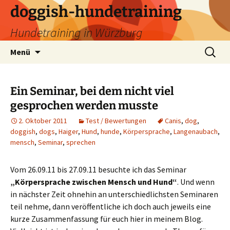
Zum
doggish-hundetraining
Inhalt
Hundetraining in Würzburg
springen
Suchen
Menü
nach:
Ein Seminar, bei dem nicht viel
gesprochen werden musste
2. Oktober 2011
Test / Bewertungen
Canis
,
dog
,
doggish
,
dogs
,
Haiger
,
Hund
,
hunde
,
Körpersprache
,
Langenaubach
,
mensch
,
Seminar
,
sprechen
Vom 26.09.11 bis 27.09.11 besuchte ich das Seminar
„Körpersprache zwischen Mensch und Hund“
. Und wenn
in nächster Zeit ohnehin an unterschiedlichsten Seminaren
teil nehme, dann veröffentliche ich doch auch jeweils eine
kurze Zusammenfassung für euch hier in meinem Blog.