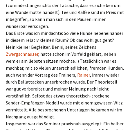
(zumindest angesichts der Tatsache, dass es sich eben um
eine Wanderhütte handelt). Tee und Kaffee sind im Preis mit
inbegriffen, so kann man sich in den Pausen immer
wunderbar versorgen.
Das Erste was ich mir dachte: So viele Hunde nebeneinander
in diesem relativ kleinen Raum? Ob das wohl gut geht?
Mein kleiner Begleiter, Benni, seines Zeichens
Zwergschnauzer
, hatte schon im Vorfeld geklärt, neben
wem er am liebsten sitzen möchte. :) Tatsächlich war es
machbar, mit so vielen unterschiedlichen, fremden Hunden,
auch wenn der Vortrag des Trainers,
Rainer
, immer wieder
durch Bellattacken unterbrochen wurde. Der Theorieteil
war gut vorbereitet und meiner Meinung nach leicht
verständlich. Selbst das etwas theoretisch-trockene
Sender-Empfänger-Modell wurde mit einem gewissen Witz
vermittelt. Alle besprochenen Unterlagen bekamen wir im
Nachgang ausgehändigt.
Insgesamt war das Seminar praxisnah ausgelegt: Ein halber