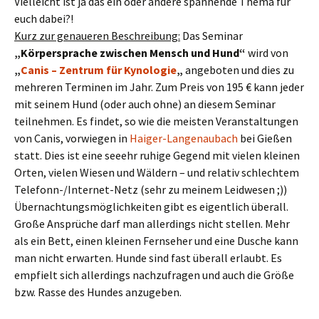
Vielleicht ist ja das ein oder andere spannende Thema für
euch dabei?!
Kurz zur genaueren Beschreibung:
Das Seminar
„Körpersprache zwischen Mensch und Hund“
wird von
„
Canis – Zentrum für Kynologie
„
angeboten und dies zu
mehreren Terminen im Jahr. Zum Preis von 195 € kann jeder
mit seinem Hund (oder auch ohne) an diesem Seminar
teilnehmen. Es findet, so wie die meisten Veranstaltungen
von Canis, vorwiegen in
Haiger-Langenaubach
bei Gießen
statt. Dies ist eine seeehr ruhige Gegend mit vielen kleinen
Orten, vielen Wiesen und Wäldern – und relativ schlechtem
Telefonn-/Internet-Netz (sehr zu meinem Leidwesen ;))
Übernachtungsmöglichkeiten gibt es eigentlich überall.
Große Ansprüche darf man allerdings nicht stellen. Mehr
als ein Bett, einen kleinen Fernseher und eine Dusche kann
man nicht erwarten. Hunde sind fast überall erlaubt. Es
empfielt sich allerdings nachzufragen und auch die Größe
bzw. Rasse des Hundes anzugeben.