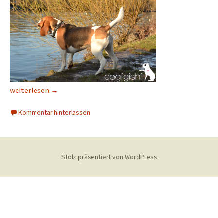
Beagle
weiterlesen
→
Kommentar hinterlassen
Stolz präsentiert von WordPress