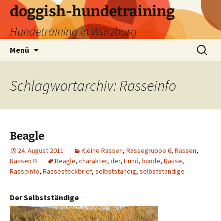
Zum
doggish-hundetraining
Inhalt
Hundetraining in Würzburg
springen
Suchen
Menü
nach:
Schlagwortarchiv: Rasseinfo
Beagle
24. August 2011
Kleine Rassen
,
Rassegruppe 6
,
Rassen
,
Rassen B
Beagle
,
charakter
,
der
,
Hund
,
hunde
,
Rasse
,
Rasseinfo
,
Rassesteckbrief
,
selbstständig
,
selbstständige
Der Selbstständige