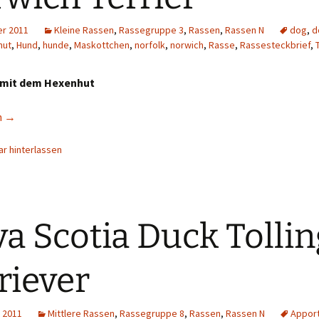
Konditionen
er 2011
Kleine Rassen
,
Rassegruppe 3
,
Rassen
,
Rassen N
dog
,
d
hut
,
Hund
,
hunde
,
Maskottchen
,
norfolk
,
norwich
,
Rasse
,
Rassesteckbrief
,
Infoboard
Tri
e mit dem Hexenhut
rier
n
→
r hinterlassen
a Scotia Duck Tollin
riever
 2011
Mittlere Rassen
,
Rassegruppe 8
,
Rassen
,
Rassen N
Appor