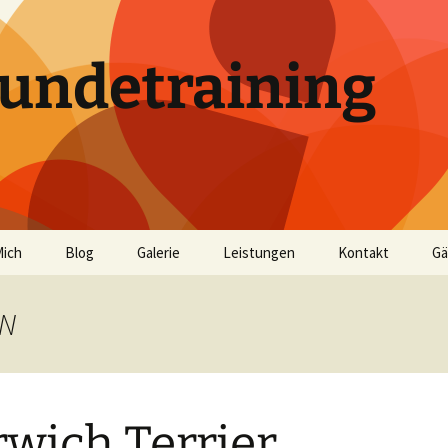
undetraining
Mich
Blog
Galerie
Leistungen
Kontakt
Gä
ophie
Kategorien
Videos
Beratung
 N
e
Rassen
Grunderziehung
ikation
Wichtiges auf einen Blick
Verhaltenstherapie
wich Terrier
TrainerTeam
Ausbildung
Auslastung