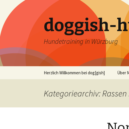
Zum
Inhalt
springen
doggish-h
Hundetraining in Würzburg
Herzlich Willkommen bei dog[gish]
Über 
Philos
Kategoriearchiv: Rassen
Press
Qualif
Nor
Hunde