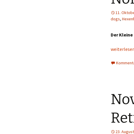
11. Oktob
dogs
,
Hexen
Der Klein
Norwich Ter
weiterlese
Kommenta
Nov
Ret
23. August